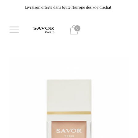
Livraison offerte dans toute l'Europe dès 80€ d'achat
-15 % sur votre première commande BIENVENUE15
0