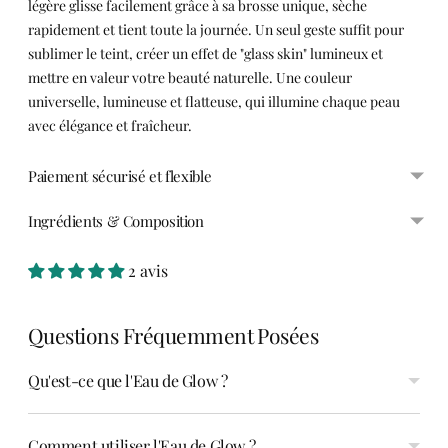
légère glisse facilement grâce à sa brosse unique, sèche
rapidement et tient toute la journée. Un seul geste suffit pour
sublimer le teint, créer un effet de "glass skin" lumineux et
mettre en valeur votre beauté naturelle. Une couleur
universelle, lumineuse et flatteuse, qui illumine chaque peau
avec élégance et fraîcheur.
Paiement sécurisé et flexible
Ingrédients & Composition
2 avis
Ajouter
Questions Fréquemment Posées
un
produit
à
Qu'est-ce que l'Eau de Glow ?
votre
panier
Comment utiliser l'Eau de Glow ?